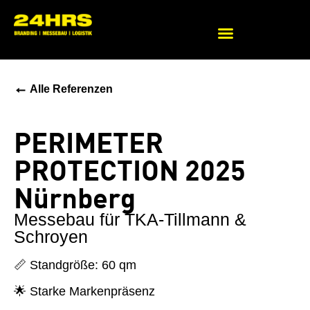
Beratung zu Messekonzepten
←
Alle Referenzen
PERIMETER
PROTECTION 2025
Nürnberg
Messebau für TKA-Tillmann &
Schroyen
📏 Standgröße: 60 qm
🌟 Starke Markenpräsenz