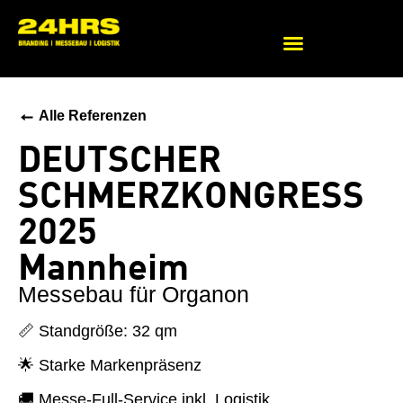
Beratung zu Messekonzepten
←
Alle Referenzen
DEUTSCHER
SCHMERZKONGRESS
2025
Mannheim
Messebau für Organon
📏 Standgröße: 32 qm
🌟 Starke Markenpräsenz
🚚 Messe-Full-Service inkl. Logistik