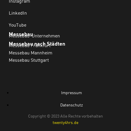
Instagram
LinkedIn
YouTube
Messebau
Messebau-Unternehmen
Messebau nach Städten
Messebau Frankfurt
Messebau Mannheim
Messebau Stuttgart
Impressum
Datenschutz
Copyright © 2023 Alle Rechte vorbehalten
twenty4hrs.de