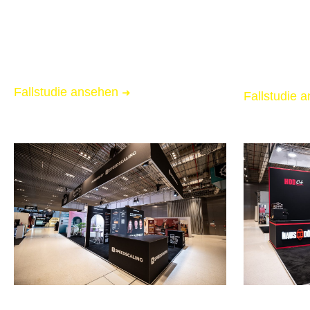
📏 50 qm Messestand
📏 35 qm M
🌟 Starke Markenpräsenz
🌟 Starke 
🚚 Messe-Full-Service inkl. Logistik
🚚 Messe-Ful
Fallstudie ansehen
➜
Fallstudie 
FOUNDER SUMMIT 2026
FOUNDER 
Wiesbaden
Wiesbade