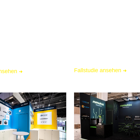
Messebau für Cashflow Qu
ür Haus Des Döners
📏 15 qm Messestand
essestand
🌟 Starke Markenpräsenz
Markenpräsenz
🚚 Messe-Full-Service inkl.
l-Service inkl. Logistik
Fallstudie ansehen
➜
ansehen
➜