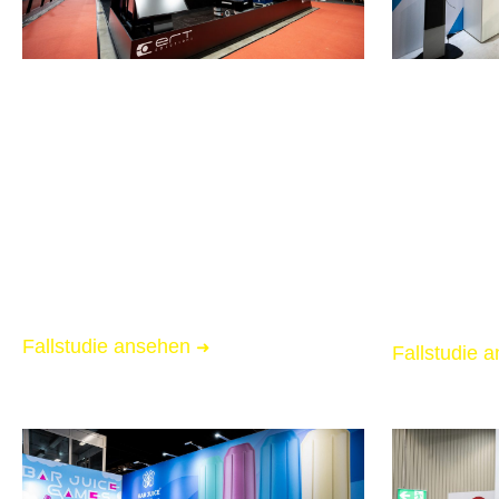
LOGIMAT 2026
LOGIMAT 
Stuttgart
Stuttgart
Messebau für ERT Solutions
Messebau f
📏 84 qm Messestand
📏 20 qm M
🌟 Starke Markenpräsenz
🌟 Starke 
🚚 Messe-Full-Service inkl. Logistik
🚚 Messe-Ful
Fallstudie ansehen
➜
Fallstudie 