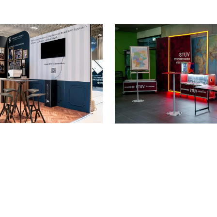
SUMMIT 2025
TAG OFFENEN TÜR
n
Mannheim
DHBW Mannheim
r Teaching Socials
📏 9 qm Messestand
essestand
🌟 Starke Markenpräsenz
Markenpräsenz