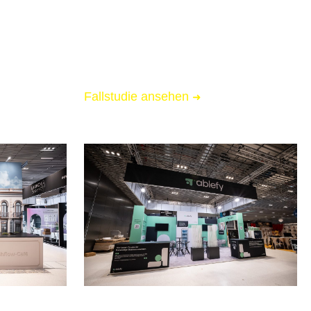
📏 133 qm Messestand
🌟 Starke Markenpräsenz
 Logistik
🚚 Messe-Full-Service inkl. Logistik
Fallstudie ansehen
➜
6
FOUNDER SUMMIT 2026
Wiesbaden