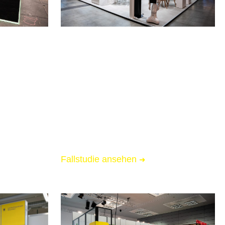
6
LOGIMAT 2026
Stuttgart
Messebau für ICS Group
📏 90 qm Messestand
🌟 Starke Markenpräsenz
 Logistik
🚚 Messe-Full-Service inkl. Logistik
Fallstudie ansehen
➜