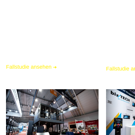
Messebau für Speedscaling
Messebau f
📏 71 qm Messestand
📏 25 qm M
🌟 Starke Markenpräsenz
🌟 Starke 
🚚 Messe-Full-Service inkl. Logistik
🚚 Messe-Ful
Fallstudie ansehen
➜
Fallstudie 