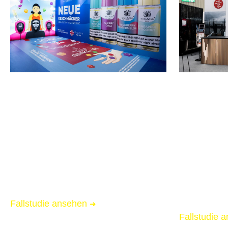
INTER TABAC 2025
PERIMETE
Dorthmund
Nürnberg
Messebau für Bar Juice
Messebau f
Schroyen
📏 80 qm Messestand
📏 60 qm M
🌟 Starke Markenpräsenz
🌟 Starke 
🚚 Messe-Full-Service inkl. Logistik
🚚 Messe-Ful
Fallstudie ansehen
➜
Fallstudie 