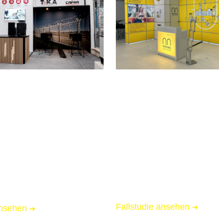
VOCATIUM 2025
R PROTECTION 2025
München
Messebau für Landeshaup
ür TKA-Tillmann &
München
📏 18 qm Messestand
essestand
🌟 Starke Markenpräsenz
Markenpräsenz
🚚 Messe-Full-Service inkl.
l-Service inkl. Logistik
Fallstudie ansehen
➜
ansehen
➜