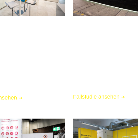
2026
LIGHT & BUILDING 202
Frankfurt
Messebau für Romutec
ür BizTech
📏 20 qm Messestand
essestand
🌟 Starke Markenpräsenz
Markenpräsenz
🚚 Messe-Full-Service inkl.
l-Service inkl. Logistik
Fallstudie ansehen
➜
ansehen
➜