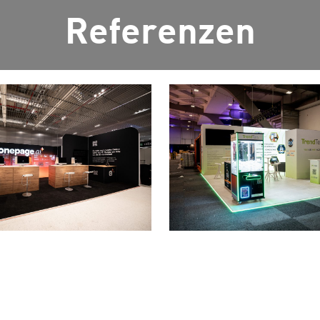
Referenzen
BRÜSSEL EXPO 2026
Brüssel
Messebau für TrendTec
ür Onepage