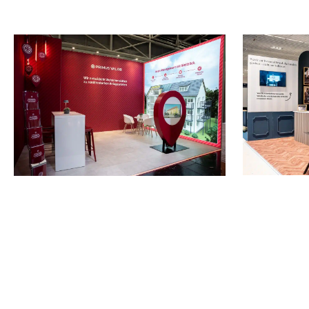
FOUNDER 
EXPOREAL 2025
Wiesbade
München
Messebau fü
Messebau für Primus Valor
📏 15 qm M
📏 22 qm Messestand
🌟 Starke 
🌟 Starke Markenpräsenz