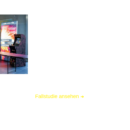
AA2 2025
Düsseldorf
Messebau für Nelly Solutions
📏 6 qm Messestand
🌟 Starke Markenpräsenz
🚚 Messe-Full-Service inkl. Logistik
Fallstudie ansehen
➜