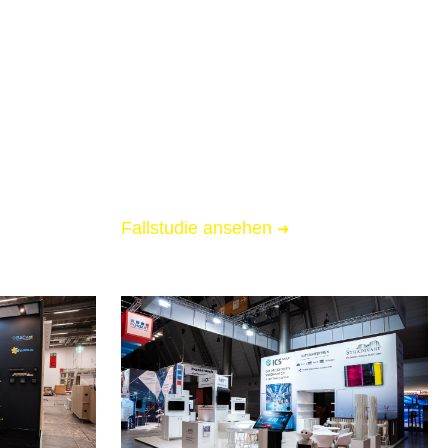
artier
Messebau für Ablefy
📏 40 qm Messestand
🌟 Starke Markenpräsenz
 Logistik
🚚 Messe-Full-Service inkl. Logistik
Fallstudie ansehen
➜