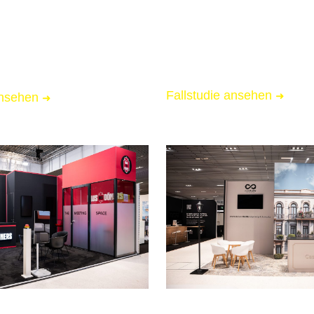
📏 48 qm Messestand
essestand
🌟 Starke Markenpräsenz
Markenpräsenz
🚚 Messe-Full-Service inkl.
l-Service inkl. Logistik
Fallstudie ansehen
➜
ansehen
➜
SUMMIT 2026
FOUNDER SUMMIT 202
n
Wiesbaden