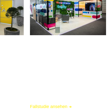
DEUTSCHER
SCHMERZKONGRESS 2025
Mannheim
tstadt
Messebau für Organon
📏 32 qm Messestand
🌟 Starke Markenpräsenz
 Logistik
🚚 Messe-Full-Service inkl. Logistik
Fallstudie ansehen
➜