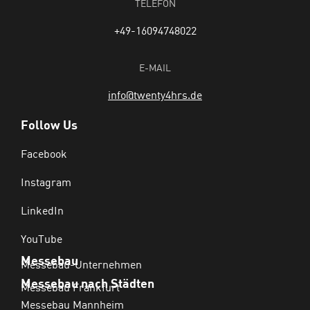
TELEFON
+49-16094748022
E-MAIL
info@twenty4hrs.de
Follow Us
Facebook
Instagram
LinkedIn
YouTube
Messebau
Messebau-Unternehmen
Messebau nach Städten
Messebau Frankfurt
Messebau Mannheim