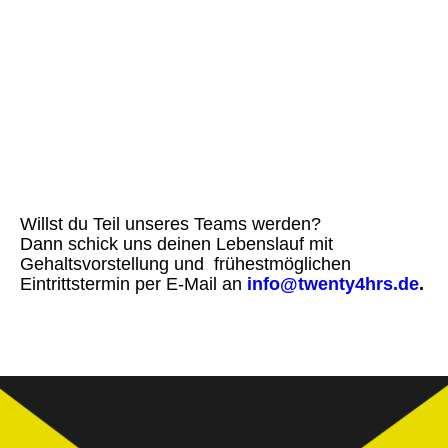
• Ein modernes Arbeitsumfeld und ein motiviertes
Team
• Eigenverantwortliches Arbeiten sowie Raum für
eigene Ideen und
Prozessgestaltung
• Langfristige Entwicklungsmöglichkeiten in unserem
Unternehmen
• Leistungsorientierte Vergütung und zusätzliche
Benefits
Willst du Teil unseres Teams werden?
Dann schick uns deinen Lebenslauf mit
Gehaltsvorstellung und frühestmöglichen
Eintrittstermin per E-Mail an
info@twenty4hrs.de
.